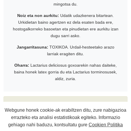
mingotsa du.
Noiz eta non aurkitu:
Udatik udazkenera bitartean.
Urkidietan baino agertzen ez dela esaten bada ere,
hostogalkorreko basoetan eta pinudietan ere aurkitu izan
dugu sarri asko.
Jangarritasuna:
TOXIKOA. Urdail-hesteetako arazo
larriak eragiten ditu.
Oharra:
Lactarius deliciosus goxoarekin nahas daiteke,
baina honek latex gorria du eta Lactarius torminosusek,
aldiz, zuria.
*Zalantzarik izanez gero, kontsultatu zure inguruko
Webgune honek cookie-ak erabiltzen ditu, zure nabigazioa
perretxikozale aditu batekin.
errazteko eta analisi estatistikoak egiteko. Informazio
gehiago nahi baduzu, kontsultatu gure
Cookien Politika