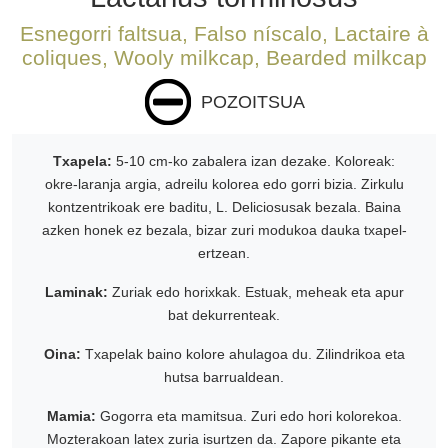
Esnegorri faltsua, Falso níscalo, Lactaire à
coliques, Wooly milkcap, Bearded milkcap
POZOITSUA
Txapela:
5-10 cm-ko zabalera izan dezake. Koloreak:
okre-laranja argia, adreilu kolorea edo gorri bizia. Zirkulu
kontzentrikoak ere baditu, L. Deliciosusak bezala. Baina
azken honek ez bezala, bizar zuri modukoa dauka txapel-
ertzean.
Laminak:
Zuriak edo horixkak. Estuak, meheak eta apur
bat dekurrenteak.
Oina:
Txapelak baino kolore ahulagoa du. Zilindrikoa eta
hutsa barrualdean.
Mamia:
Gogorra eta mamitsua. Zuri edo hori kolorekoa.
Mozterakoan latex zuria isurtzen da. Zapore pikante eta