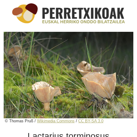
Previous
Next
© Thomas Pruß /
Wikimedia Commons
/
CC BY-SA 3.0
Lactarius torminosus